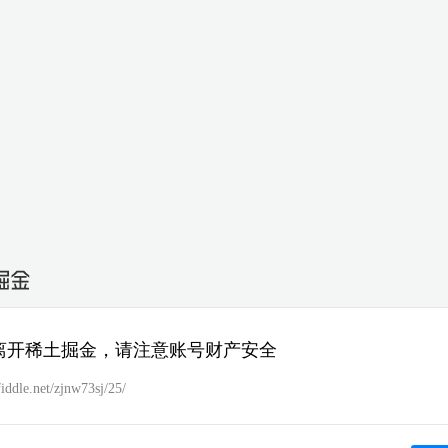
离开稀土掘金，请注意账号财产安全
sfiddle.net/zjnw73sj/25/