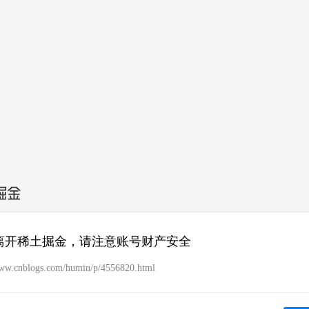
离开稀土掘金，请注意账号财产安全
www.cnblogs.com/humin/p/4556820.html