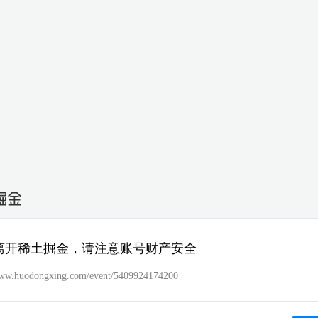
离开稀土掘金，请注意账号财产安全
www.huodongxing.com/event/5409924174200