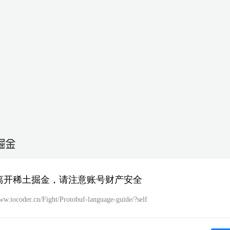
离开稀土掘金，请注意账号财产安全
ww.iocoder.cn/Fight/Protobuf-language-guide/?self