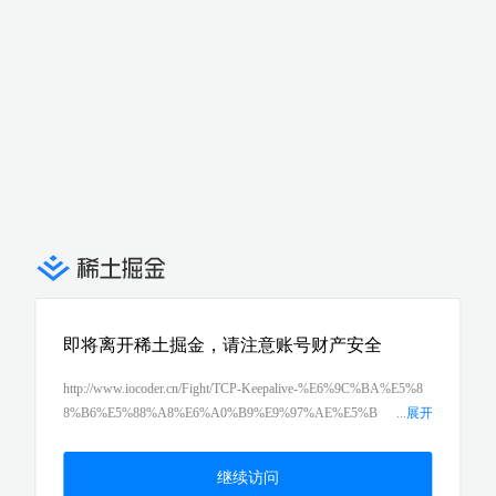
即将离开稀土掘金，请注意账号财产安全
http://www.iocoder.cn/Fight/TCP-Keepalive-%E6%9C%BA%E5%8
8%B6%E5%88%A8%E6%A0%B9%E9%97%AE%E5%B
...
展开
A%95/?self
继续访问