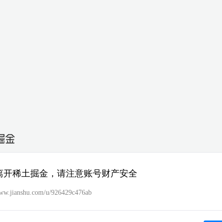
离开稀土掘金，请注意账号财产安全
www.jianshu.com/u/926429c476ab