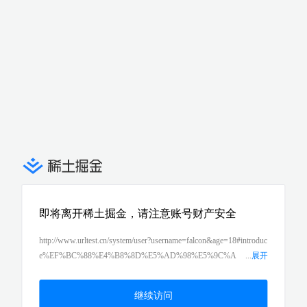
即将离开稀土掘金，请注意账号财产安全
http://www.urltest.cn/system/user?username=falcon&age=18#introduc
e%EF%BC%88%E4%B8%8D%E5%AD%98%E5%9C%A
...
展开
8%EF%BC%89
继续访问