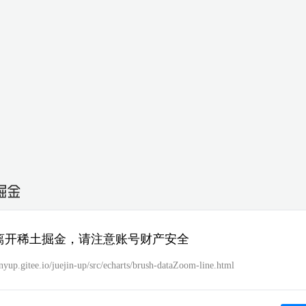
离开稀土掘金，请注意账号财产安全
anyup.gitee.io/juejin-up/src/echarts/brush-dataZoom-line.html