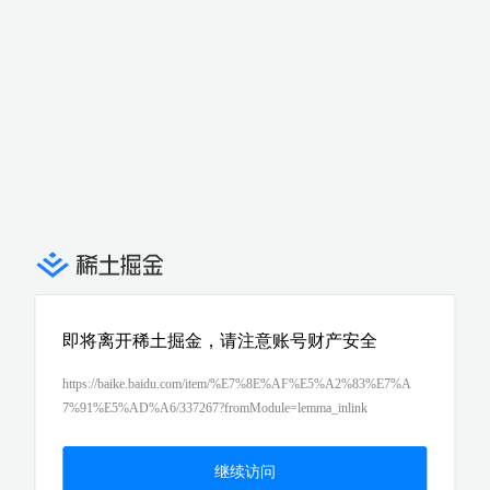
即将离开稀土掘金，请注意账号财产安全
https://baike.baidu.com/item/%E7%8E%AF%E5%A2%83%E7%A
7%91%E5%AD%A6/337267?fromModule=lemma_inlink
继续访问