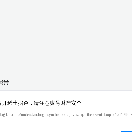
离开稀土掘金，请注意账号财产安全
blog.bitsrc.io/understanding-asynchronous-javascript-the-event-loop-74cd40841