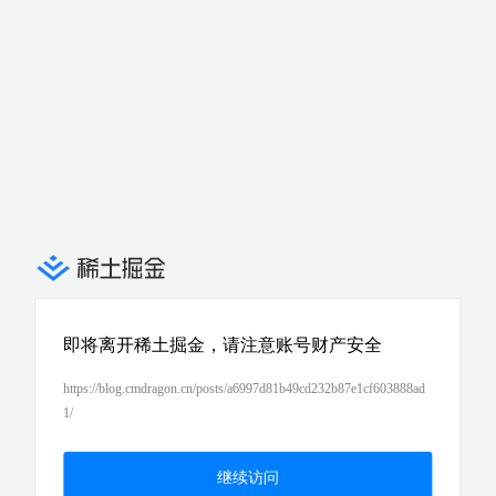
即将离开稀土掘金，请注意账号财产安全
https://blog.cmdragon.cn/posts/a6997d81b49cd232b87e1cf603888ad
1/
继续访问