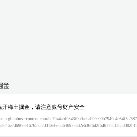
离开稀土掘金，请注意账号财产安全
/camo.githubusercontent.com/bc7944abf9343f0b9aceab90c09b7949e4064f5e/68
f63646e2d696d616765732d312e6d656469756d2e636f6d2f6d61782f3830302f3
e704d46766f4d364e3248616c3877686f6f68412e706e67