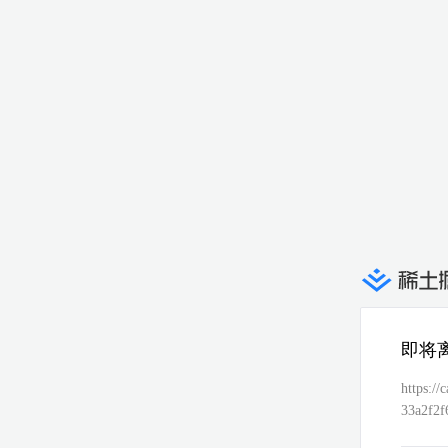
即将
https:/
33a2f2
a43314