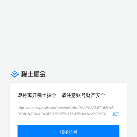
即将离开稀土掘金，请注意账号财产安全
https://chrome.google.com/webstore/detail/%E8%B0%B7%E6%A
D%8C%E8%AE%BF%E9%97%AE%E5%8A%A9%E6%8
...
展开
9%8B/gocklaboggjfkolaknpbhddbaopcepfp?hl=zh-CN
继续访问