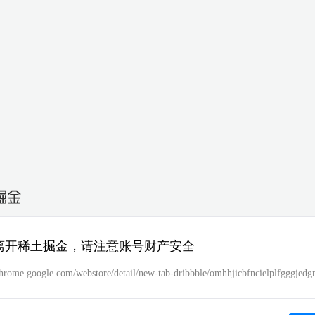
离开稀土掘金，请注意账号财产安全
chrome.google.com/webstore/detail/new-tab-dribbble/omhhjicbfncielplfgggjedgn