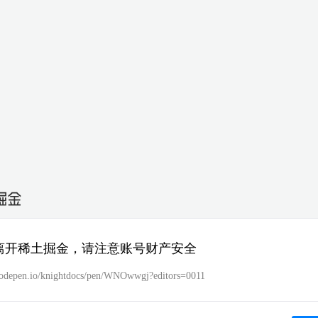
离开稀土掘金，请注意账号财产安全
/codepen.io/knightdocs/pen/WNOwwgj?editors=0011