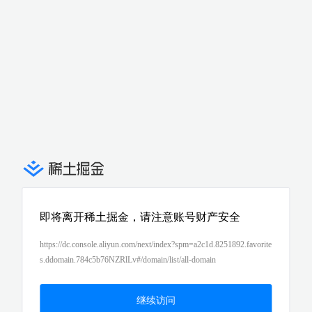
即将离开稀土掘金，请注意账号财产安全
https://dc.console.aliyun.com/next/index?spm=a2c1d.8251892.favorite
s.ddomain.784c5b76NZRlLv#/domain/list/all-domain
继续访问