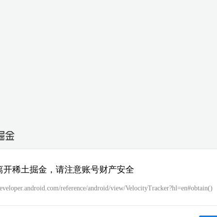
离开稀土掘金，请注意账号财产安全
developer.android.com/reference/android/view/VelocityTracker?hl=en#obtain()