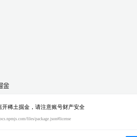
离开稀土掘金，请注意账号财产安全
docs.npmjs.com/files/package.json#license