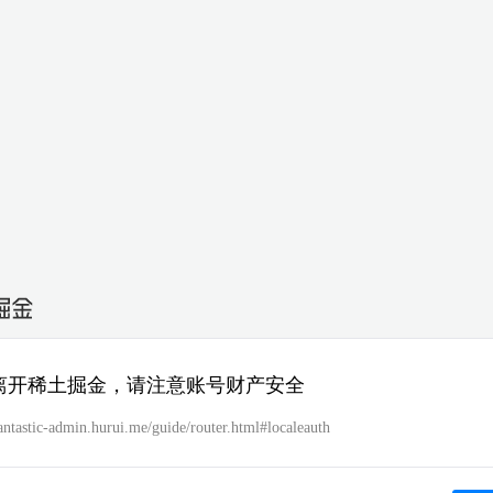
离开稀土掘金，请注意账号财产安全
fantastic-admin.hurui.me/guide/router.html#localeauth