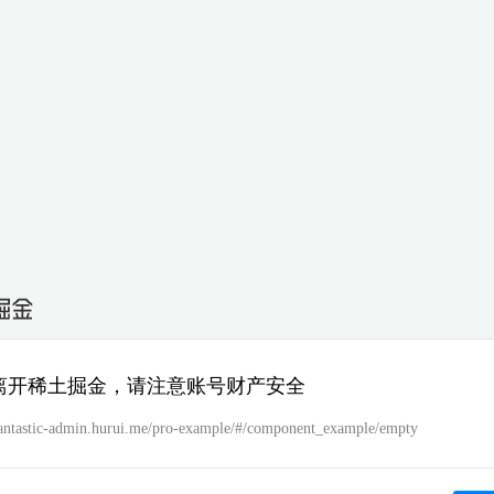
离开稀土掘金，请注意账号财产安全
/fantastic-admin.hurui.me/pro-example/#/component_example/empty