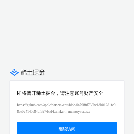
即将离开稀土掘金，请注意账号财产安全
https://github.com/apple/darwin-xnu/blob/0a798f6738bc1db01281fc0
8ae024145e84df927/bsd/kern/kern_memorystatus.c
继续访问