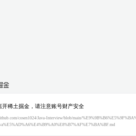
离开稀土掘金，请注意账号财产安全
//github.com/cosen1024/Java-Interview/blob/main/%E9%9B%B6%E5%9F%
ava%E5%AD%A6%E4%B9%A0%E8%B7%AF%E7%BA%BF.md