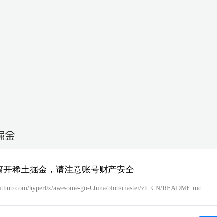
离开稀土掘金，请注意账号财产安全
/github.com/hyper0x/awesome-go-China/blob/master/zh_CN/README.md