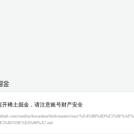
离开稀土掘金，请注意账号财产安全
//github.com/veedrin/horseshoe/blob/master/react/%E4%B8%8D%E5%8F%A
E5%B1%9E%E6%80%A7.md