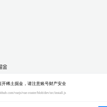
离开稀土掘金，请注意账号财产安全
github.com/vuejs/vue-router/blob/dev/src/install.js