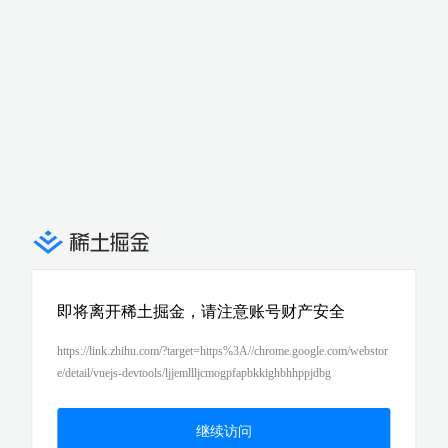
即将离开稀土掘金，请注意账号财产安全
https://link.zhihu.com/?target=https%3A//chrome.google.com/webstor
e/detail/vuejs-devtools/ljjemllljcmogpfapbkkighbhhppjdbg
继续访问