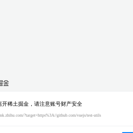
离开稀土掘金，请注意账号财产安全
link.zhihu.com/?target=https%3A//github.com/vuejs/test-utils