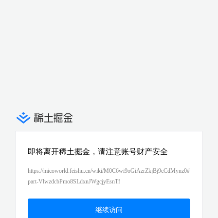
即将离开稀土掘金，请注意账号财产安全
https://micoworld.feishu.cn/wiki/M0C6wi9oGiAzrZkjBj9cCdMynz0#
part-VlwzdcbPmo8SLdxnJWgcjyEsnTf
继续访问