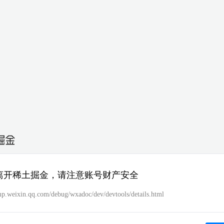
离开稀土掘金，请注意账号财产安全
/mp.weixin.qq.com/debug/wxadoc/dev/devtools/details.html