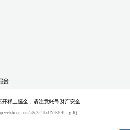
离开稀土掘金，请注意账号财产安全
/mp.weixin.qq.com/s/8q3uPikxUYrKFHljd-g-JQ