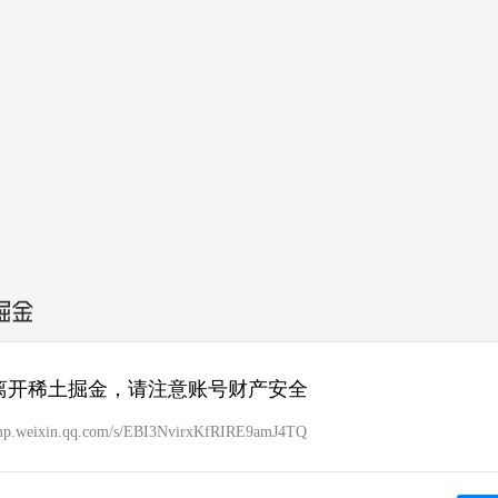
离开稀土掘金，请注意账号财产安全
/mp.weixin.qq.com/s/EBI3NvirxKfRIRE9amJ4TQ