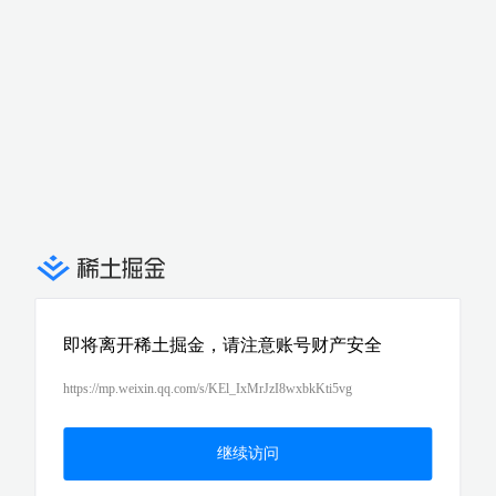
即将离开稀土掘金，请注意账号财产安全
https://mp.weixin.qq.com/s/KEl_IxMrJzI8wxbkKti5vg
继续访问