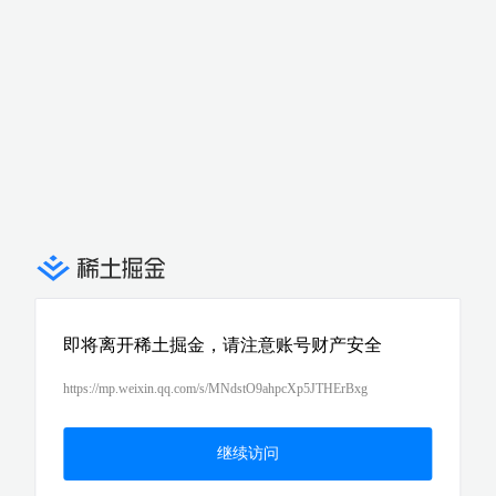
即将离开稀土掘金，请注意账号财产安全
https://mp.weixin.qq.com/s/MNdstO9ahpcXp5JTHErBxg
继续访问