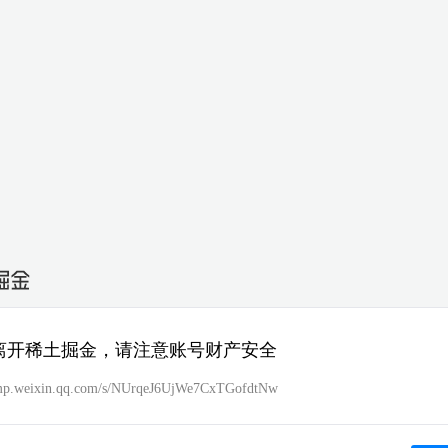
离开稀土掘金，请注意账号财产安全
/mp.weixin.qq.com/s/NUrqeJ6UjWe7CxTGofdtNw