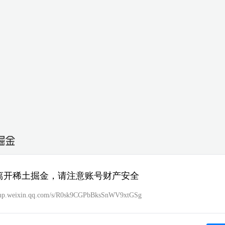
离开稀土掘金，请注意账号财产安全
/mp.weixin.qq.com/s/R0sk9CGPbBksSnWV9xtGSg