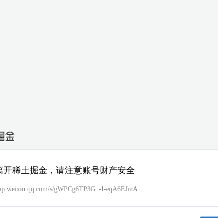
离开稀土掘金，请注意账号财产安全
//mp.weixin.qq.com/s/gWPCg6TP3G_-I-eqA6EJmA