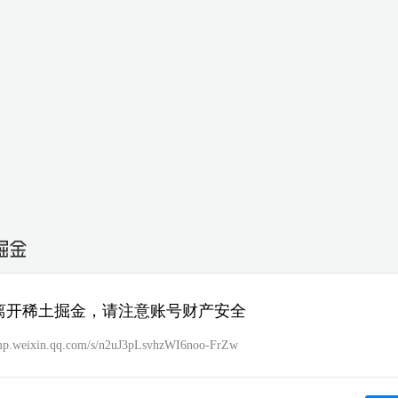
离开稀土掘金，请注意账号财产安全
/mp.weixin.qq.com/s/n2uJ3pLsvhzWI6noo-FrZw