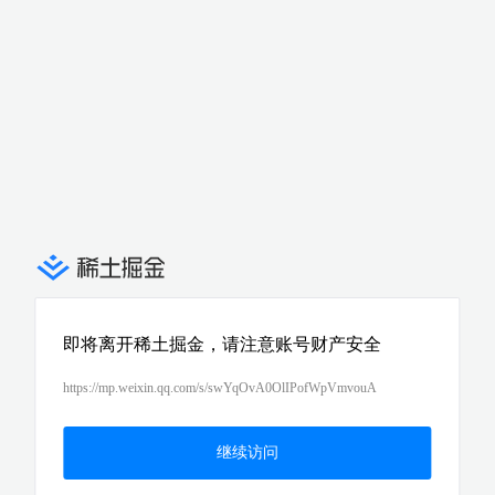
即将离开稀土掘金，请注意账号财产安全
https://mp.weixin.qq.com/s/swYqOvA0OlIPofWpVmvouA
继续访问