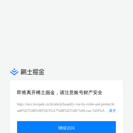
即将离开稀土掘金，请注意账号财产安全
https://nice.lovejade.cn/zh/article/beautify-vue-by-eslint-and-prettier.ht
ml#%E5%88%9D%E5%A7%8B%E5%8C%96-vue-%E9%A
...
展开
1%B9%E7%9B%AE%E6%8E%A8%E4%BB%8B
继续访问