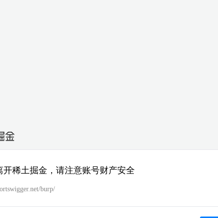
离开稀土掘金，请注意账号财产安全
portswigger.net/burp/