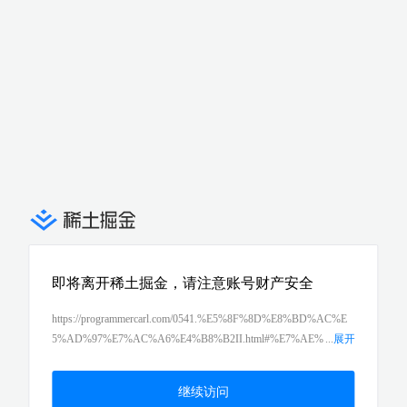
即将离开稀土掘金，请注意账号财产安全
https://programmercarl.com/0541.%E5%8F%8D%E8%BD%AC%E
5%AD%97%E7%AC%A6%E4%B8%B2II.html#%E7%AE%
...
展开
97%E6%B3%95%E5%85%AC%E5%BC%80%E8%AF%BE
继续访问