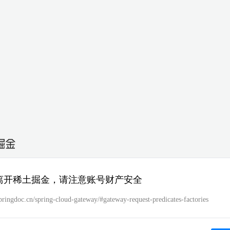
离开稀土掘金，请注意账号财产安全
springdoc.cn/spring-cloud-gateway/#gateway-request-predicates-factories