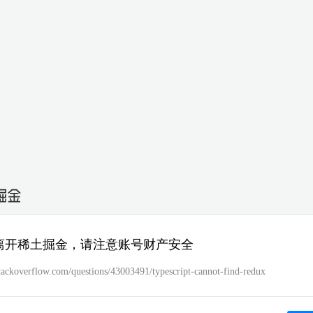
离开稀土掘金，请注意账号财产安全
stackoverflow.com/questions/43003491/typescript-cannot-find-redux