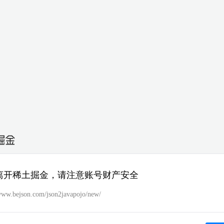
离开稀土掘金，请注意账号财产安全
/www.bejson.com/json2javapojo/new/