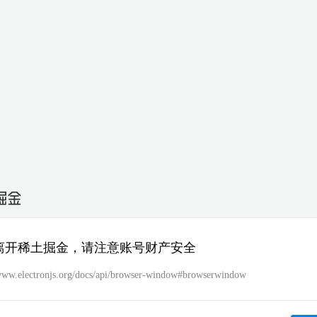
离开稀土掘金，请注意账号财产安全
/www.electronjs.org/docs/api/browser-window#browserwindow