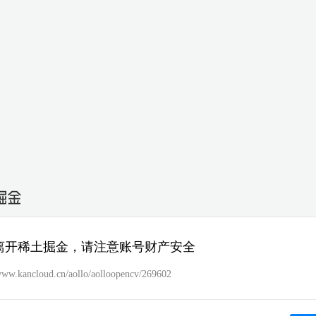
离开稀土掘金，请注意账号财产安全
/www.kancloud.cn/aollo/aolloopencv/269602