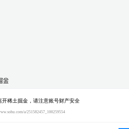
离开稀土掘金，请注意账号财产安全
/www.sohu.com/a/251582457_100259554