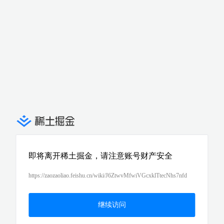
即将离开稀土掘金，请注意账号财产安全
https://zaozaoliao.feishu.cn/wiki/J6ZtwvMfwiVGcxklTtecNhs7nfd
继续访问